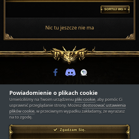
SORTUJ WG
Nic tu jeszcze nie ma
Powiadomienie o plikach cookie
Motyw
Umieściliśmy na Twoim urządzeniu
pliki cookie
, aby pomóc Ci
Wszelkie prawa zastrzeżone © Ervelia.pl
usprawnić przeglądanie strony. Możesz
dostosować ustawienia
Powered by Invision Community
Theme by Lukazuki
plików cookie
, w przeciwnym wypadku zakładamy, że wyrażasz
na to zgodę.
Zgadzam Się.