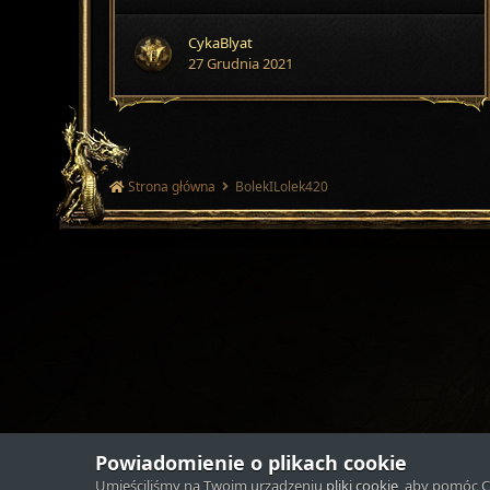
CykaBlyat
27 Grudnia 2021
Strona główna
BolekILolek420
Powiadomienie o plikach cookie
Umieściliśmy na Twoim urządzeniu
pliki cookie
, aby pomóc C