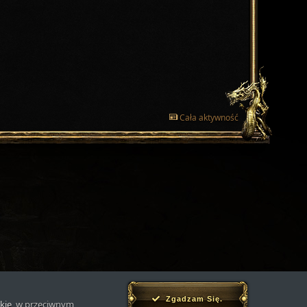
Cała aktywność
Zgadzam Się.
kie
, w przeciwnym