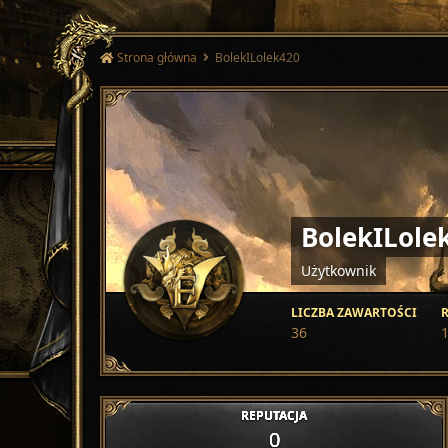
Strona główna
BolekILolek420
BolekILole
Użytkownik
LICZBA ZAWARTOŚCI
R
36
REPUTACJA
0