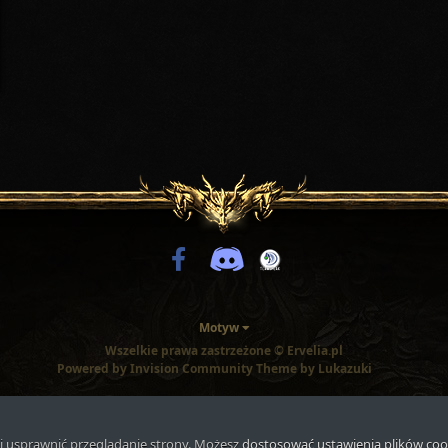
Motyw
Wszelkie prawa zastrzeżone © Ervelia.pl
Powered by Invision Community
Theme by Lukazuki
i usprawnić przeglądanie strony. Możesz
dostosować ustawienia plików coo