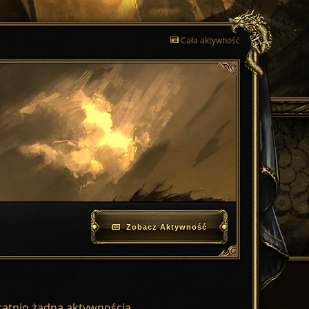
Cała aktywność
Zobacz Aktywność
statnio żadną aktywnością