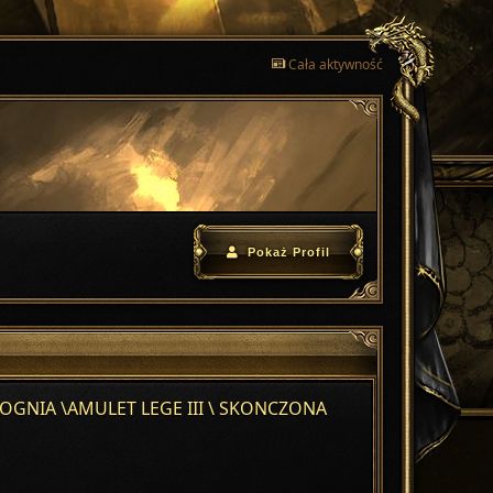
Cała aktywność
Pokaż Profil
GNIA \AMULET LEGE III \ SKONCZONA