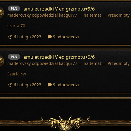
amulet rzadki V eq grzmotu+9/6
PLN
maderovsky
odpowiedział
kacgur77
→ na temat →
Przedmioty
szarfa 70
6 Lutego 2023
9 odpowiedzi
amulet rzadki V eq grzmotu+9/6
PLN
maderovsky
odpowiedział
kacgur77
→ na temat →
Przedmioty
Szarfa cw
6 Lutego 2023
9 odpowiedzi