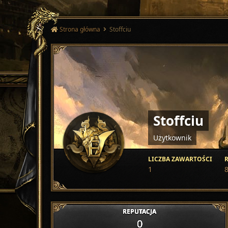
Strona główna
Stoffciu
Stoffciu
Użytkownik
LICZBA ZAWARTOŚCI
R
1
8
REPUTACJA
0