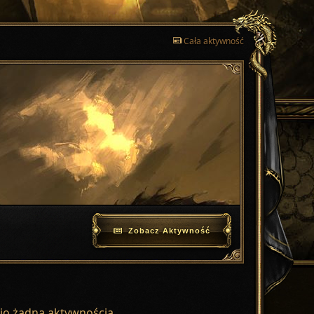
Cała aktywność
Zobacz Aktywność
tnio żadną aktywnością