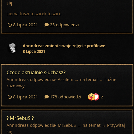
się
siema tuszi tuszirek tusziro
8 Lipca 2021
23 odpowiedzi
Annndreas
zmienił swoje zdjęcie profilowe
8 Lipca 2021
Czego aktualnie słuchasz?
Annndreas
odpowiedział
Assilem
→ na temat →
Luźne
rozmowy
8 Lipca 2021
178 odpowiedzi
2
? MrSebuS ?
Annndreas
odpowiedział
MrSebuS
→ na temat →
Przywitaj
się