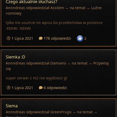
Czego aktualnie słuchasz?
Annndreas
odpowiedział
Assilem
→ na temat →
Luźne
rozmowy
tylko nie usuńcie mi wpisu bo przekleństwa w piosence
:KEKW: :KEKW:
1 Lipca 2021
178 odpowiedzi
2
Siemka :D
Annndreas
odpowiedział
Damiano
→ na temat →
Przywitaj
się
super serwer z m2 nie wyjdziesz gl
1 Lipca 2021
6 odpowiedzi
Siema
Annndreas
odpowiedział
GreenFrugo
→ na temat →