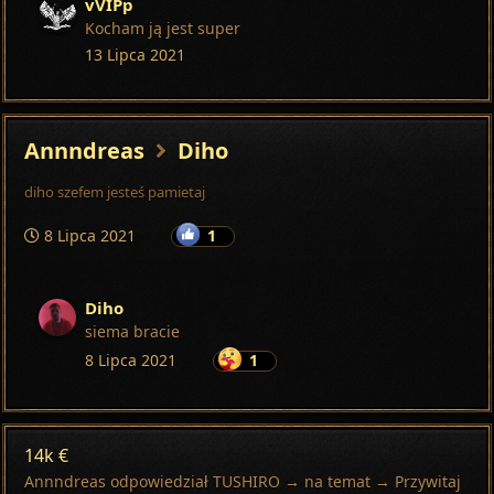
vVIPp
Kocham ją jest super
13 Lipca 2021
Annndreas
Diho
diho szefem jesteś pamietaj
8 Lipca 2021
1
Diho
siema bracie
8 Lipca 2021
1
14k €
Annndreas
odpowiedział
TUSHIRO
→ na temat →
Przywitaj