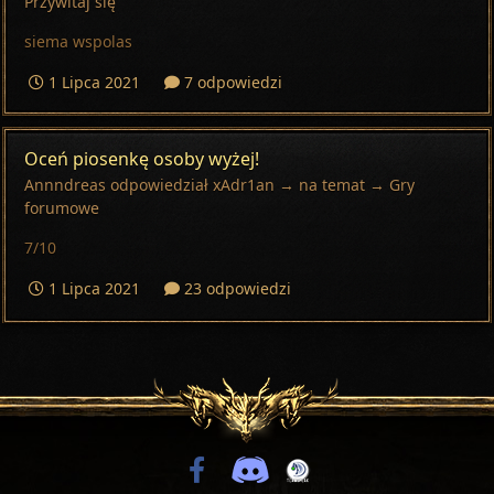
Przywitaj się
siema wspolas
1 Lipca 2021
7 odpowiedzi
Oceń piosenkę osoby wyżej!
Annndreas
odpowiedział
xAdr1an
→ na temat →
Gry
forumowe
7/10
1 Lipca 2021
23 odpowiedzi