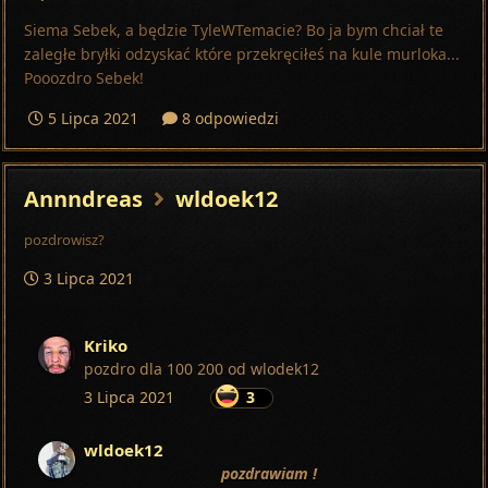
Siema Sebek, a będzie TyleWTemacie? Bo ja bym chciał te
zaległe bryłki odzyskać które przekręciłeś na kule murloka...
Pooozdro Sebek!
5 Lipca 2021
8 odpowiedzi
Annndreas
wldoek12
pozdrowisz?
3 Lipca 2021
Kriko
pozdro dla 100 200 od wlodek12
3 Lipca 2021
3
wldoek12
pozdrawiam !