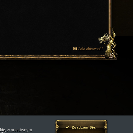
Cała aktywność
Zgadzam Się.
kie
, w przeciwnym