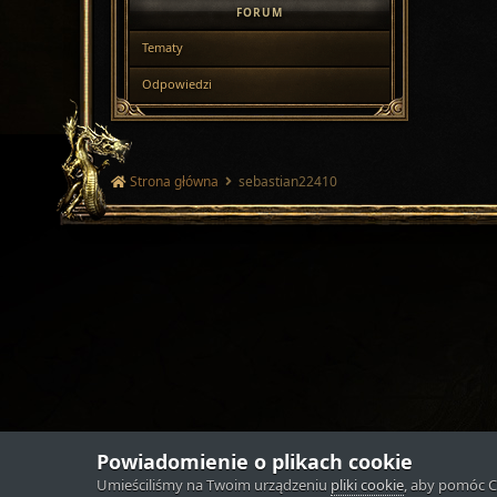
FORUM
Tematy
Odpowiedzi
Strona główna
sebastian22410
Powiadomienie o plikach cookie
Umieściliśmy na Twoim urządzeniu
pliki cookie
, aby pomóc C