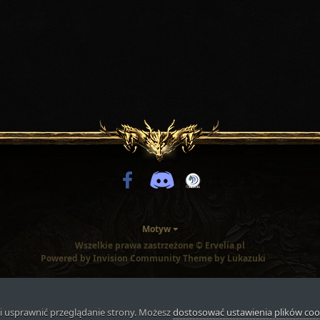
Motyw
Wszelkie prawa zastrzeżone © Ervelia.pl
Powered by Invision Community
Theme by Lukazuki
i usprawnić przeglądanie strony. Możesz
dostosować ustawienia plików coo