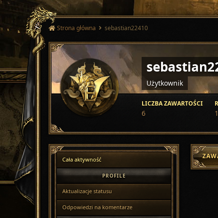
Strona główna
sebastian22410
sebastian2
Użytkownik
LICZBA ZAWARTOŚCI
R
6
1
ZAW
Cała aktywność
PROFILE
Aktualizacje statusu
Odpowiedzi na komentarze