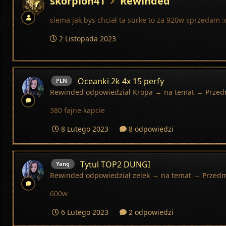
skorpion41
Rewinded
siema jak bys chciał ta surke to za 920w sprzedam
2 Listopada 2023
Oceanki 2k 4x 15 perfy
PLN
Rewinded
odpowiedział
Kropa
→ na temat →
Przed
380 fajne kapcie
8 Lutego 2023
8 odpowiedzi
Tytul TOP2 DUNGI
Yang
Rewinded
odpowiedział
zelek
→ na temat →
Przedm
600w
6 Lutego 2023
2 odpowiedzi