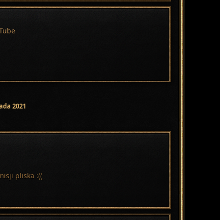
Tube
pada 2021
ji pliska :((