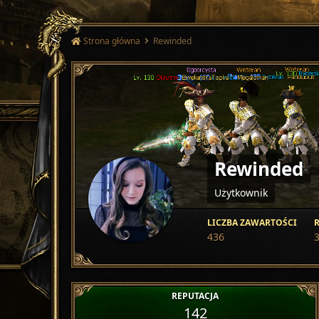
Strona główna
Rewinded
Rewinded
Użytkownik
LICZBA ZAWARTOŚCI
R
436
3
REPUTACJA
142