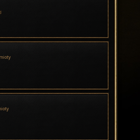
:d
mioty
ioty