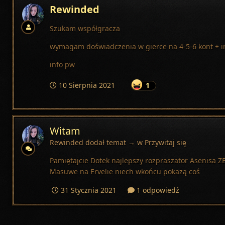
Rewinded
Szukam współgracza
wymagam doświadczenia w gierce na 4-5-6 kont + i
info pw
10 Sierpnia 2021
1
Witam
Rewinded
dodał temat → w
Przywitaj się
Pamiętajcie Dotek najlepszy rozpraszator Asenis
Masuwe na Ervelie niech wkońcu pokażą coś
31 Stycznia 2021
1 odpowiedź