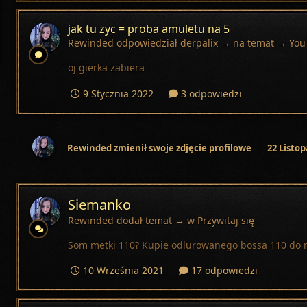
jak tu zyc = proba amuletu na 5
Rewinded
odpowiedział
derpalix
→ na temat →
You
oj gierka zabiera
9 Stycznia 2022
3 odpowiedzi
Rewinded
zmienił swoje zdjęcie profilowe
22 Listo
Siemanko
Rewinded
dodał temat → w
Przywitaj się
Som metki 110? Kupie odlurowanego bossa 110 do mis
10 Września 2021
17 odpowiedzi